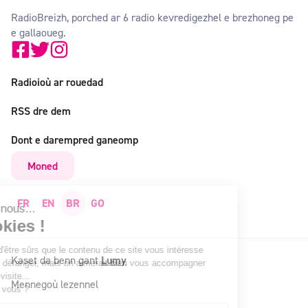
RadioBreizh, porched ar 6 radio kevredigezhel e brezhoneg pe
e gallaoueg.
Radioioù ar rouedad
RSS dre dem
Dont e darempred ganeomp
Moned
FR
EN
BR
GO
lut c'est nous...
es Cookies !
a attendu d'être sûrs que le contenu de ce site vous intéresse
Kaset da benn gant
Lumy
ant de vous déranger, mais on aimerait bien vous accompagner
dant votre visite...
Mennegoù lezennel
est OK pour vous ?