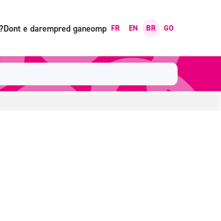
?
Dont e darempred ganeomp
FR
EN
BR
GO