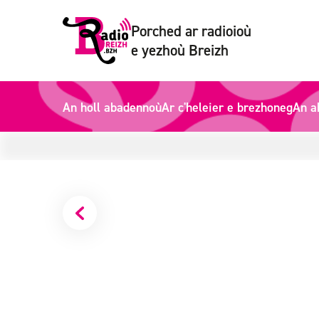
Porched ar radioioù
e yezhoù Breizh
An holl abadennoù
Ar c'heleier e brezhoneg
An a