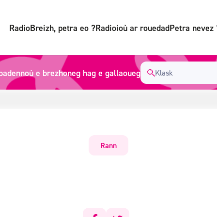
RadioBreizh, petra eo ?
Radioioù ar rouedad
Petra nevez 
badennoù e brezhoneg hag e gallaoueg
Rann