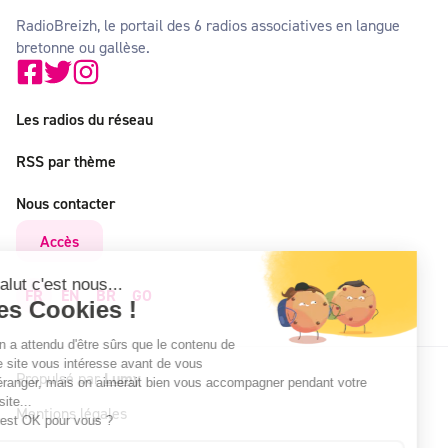
RadioBreizh, le portail des 6 radios associatives en langue
bretonne ou gallèse.
Les radios du réseau
RSS par thème
Nous contacter
Accès
Salut c'est nous...
FR
EN
BR
GO
les Cookies !
On a attendu d'être sûrs que le contenu de
ce site vous intéresse avant de vous
Propulsé par
Lumy
déranger, mais on aimerait bien vous accompagner pendant votre
visite...
Mentions légales
C'est OK pour vous ?